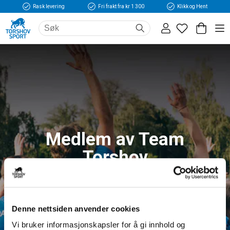
Rask levering
Fri frakt fra kr 1 300
Klikk og Hent
Medlem av Team
Torshov
Logg inn og få tilgang til fordeler og unike
medlemspriser
Denne nettsiden anvender cookies
Vi bruker informasjonskapsler for å gi innhold og