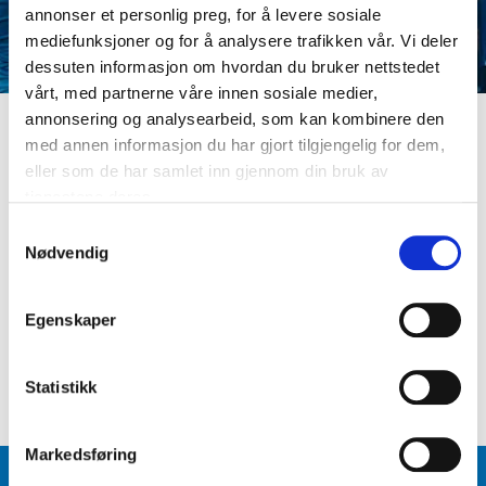
annonser et personlig preg, for å levere sosiale
mediefunksjoner og for å analysere trafikken vår. Vi deler
dessuten informasjon om hvordan du bruker nettstedet
vårt, med partnerne våre innen sosiale medier,
annonsering og analysearbeid, som kan kombinere den
med annen informasjon du har gjort tilgjengelig for dem,
LOGG INN
eller som de har samlet inn gjennom din bruk av
Er du ikke medlem ennå? Opprett kundeprofil
tjenestene deres.
E-postadresse
S
Nødvendig
a
m
Passord
t
Egenskaper
y
k
Logg inn
Glemt passord
?
k
Statistikk
e
v
Markedsføring
a