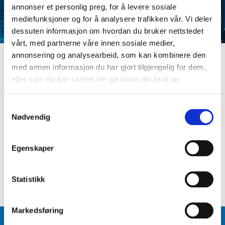
annonser et personlig preg, for å levere sosiale
mediefunksjoner og for å analysere trafikken vår. Vi deler
dessuten informasjon om hvordan du bruker nettstedet
vårt, med partnerne våre innen sosiale medier,
annonsering og analysearbeid, som kan kombinere den
med annen informasjon du har gjort tilgjengelig for dem,
LOGG INN
eller som de har samlet inn gjennom din bruk av
Er du ikke medlem ennå? Opprett kundeprofil
tjenestene deres.
E-postadresse
S
Nødvendig
a
m
Passord
t
Egenskaper
y
k
Logg inn
Glemt passord
?
k
Statistikk
e
v
Markedsføring
a