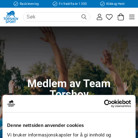
Rask levering
Fri frakt fra kr 1 300
Klikk og Hent
Medlem av Team
Torshov
Logg inn og få tilgang til fordeler og unike
medlemspriser
Denne nettsiden anvender cookies
Vi bruker informasjonskapsler for å gi innhold og