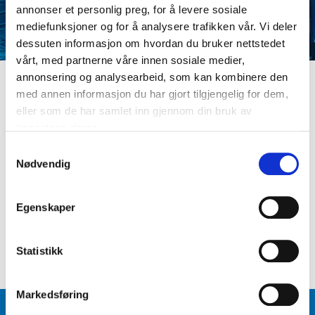
annonser et personlig preg, for å levere sosiale
mediefunksjoner og for å analysere trafikken vår. Vi deler
dessuten informasjon om hvordan du bruker nettstedet
vårt, med partnerne våre innen sosiale medier,
annonsering og analysearbeid, som kan kombinere den
med annen informasjon du har gjort tilgjengelig for dem,
LOGG INN
eller som de har samlet inn gjennom din bruk av
Er du ikke medlem ennå? Opprett kundeprofil
tjenestene deres.
E-postadresse
S
Nødvendig
a
m
Passord
t
Egenskaper
y
k
Logg inn
Glemt passord
?
k
Statistikk
e
v
Markedsføring
a