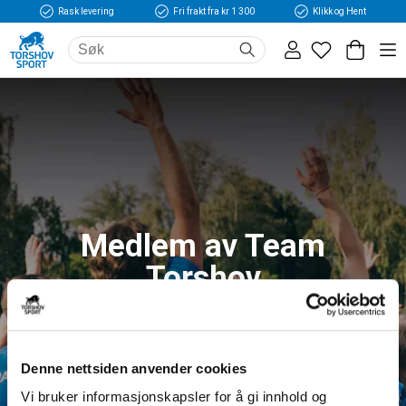
Rask levering
Fri frakt fra kr 1 300
Klikk og Hent
Medlem av Team
Torshov
Logg inn og få tilgang til fordeler og unike
medlemspriser
Denne nettsiden anvender cookies
Vi bruker informasjonskapsler for å gi innhold og