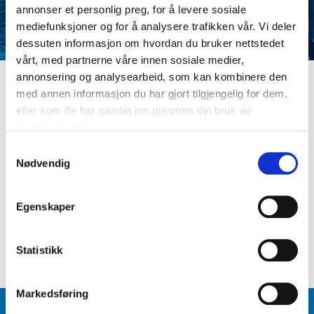
annonser et personlig preg, for å levere sosiale
mediefunksjoner og for å analysere trafikken vår. Vi deler
dessuten informasjon om hvordan du bruker nettstedet
vårt, med partnerne våre innen sosiale medier,
annonsering og analysearbeid, som kan kombinere den
med annen informasjon du har gjort tilgjengelig for dem,
LOGG INN
eller som de har samlet inn gjennom din bruk av
Er du ikke medlem ennå? Opprett kundeprofil
tjenestene deres.
E-postadresse
S
Nødvendig
a
m
Passord
t
Egenskaper
y
k
Logg inn
Glemt passord
?
k
Statistikk
e
v
Markedsføring
a