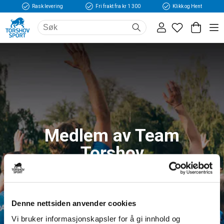
Rask levering
Fri frakt fra kr 1 300
Klikk og Hent
Medlem av Team
Torshov
Logg inn og få tilgang til fordeler og unike
medlemspriser
Denne nettsiden anvender cookies
Vi bruker informasjonskapsler for å gi innhold og