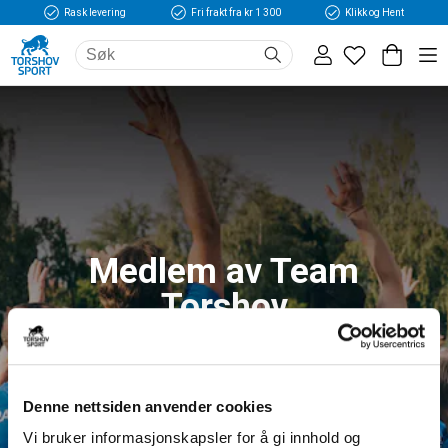
Rask levering
Fri frakt fra kr 1 300
Klikk og Hent
Medlem av Team
Torshov
Logg inn og få tilgang til fordeler og unike
medlemspriser
Denne nettsiden anvender cookies
Vi bruker informasjonskapsler for å gi innhold og