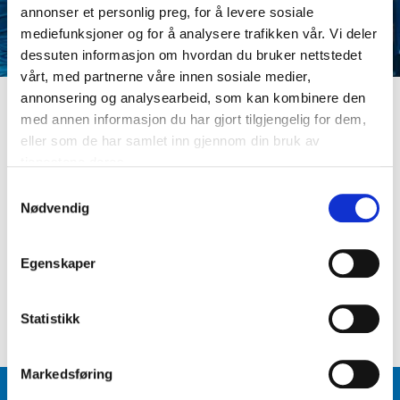
annonser et personlig preg, for å levere sosiale
mediefunksjoner og for å analysere trafikken vår. Vi deler
dessuten informasjon om hvordan du bruker nettstedet
vårt, med partnerne våre innen sosiale medier,
annonsering og analysearbeid, som kan kombinere den
med annen informasjon du har gjort tilgjengelig for dem,
LOGG INN
eller som de har samlet inn gjennom din bruk av
Er du ikke medlem ennå? Opprett kundeprofil
tjenestene deres.
E-postadresse
S
Nødvendig
a
m
Passord
t
Egenskaper
y
k
Logg inn
Glemt passord
?
k
Statistikk
e
v
Markedsføring
a