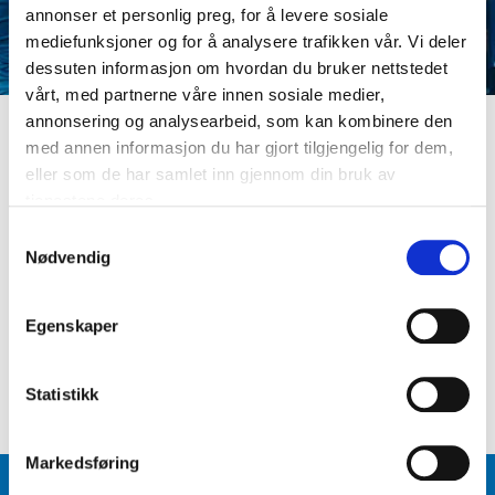
annonser et personlig preg, for å levere sosiale
mediefunksjoner og for å analysere trafikken vår. Vi deler
dessuten informasjon om hvordan du bruker nettstedet
vårt, med partnerne våre innen sosiale medier,
annonsering og analysearbeid, som kan kombinere den
med annen informasjon du har gjort tilgjengelig for dem,
LOGG INN
eller som de har samlet inn gjennom din bruk av
Er du ikke medlem ennå? Opprett kundeprofil
tjenestene deres.
E-postadresse
S
Nødvendig
a
m
Passord
t
Egenskaper
y
k
Logg inn
Glemt passord
?
k
Statistikk
e
v
Markedsføring
a