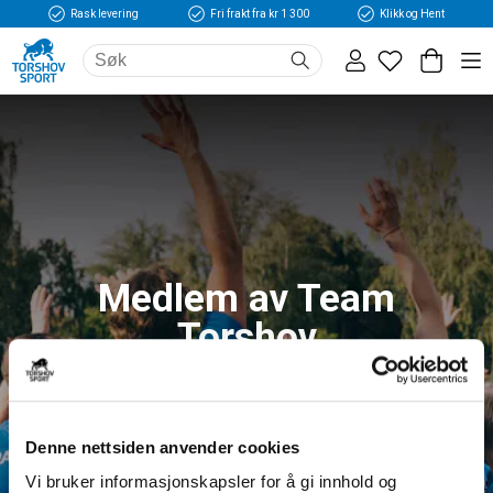
Rask levering
Fri frakt fra kr 1 300
Klikk og Hent
Medlem av Team
Torshov
Logg inn og få tilgang til fordeler og unike
medlemspriser
Denne nettsiden anvender cookies
Vi bruker informasjonskapsler for å gi innhold og