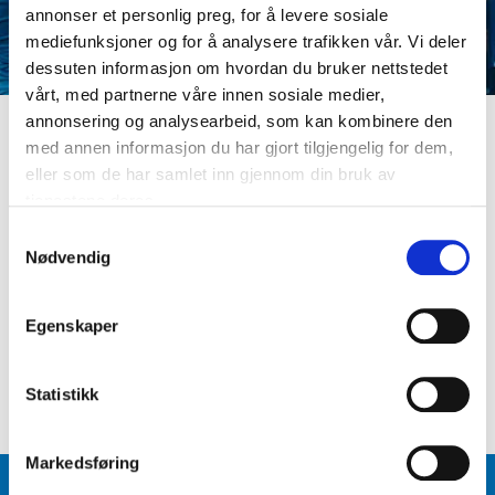
annonser et personlig preg, for å levere sosiale
mediefunksjoner og for å analysere trafikken vår. Vi deler
dessuten informasjon om hvordan du bruker nettstedet
vårt, med partnerne våre innen sosiale medier,
annonsering og analysearbeid, som kan kombinere den
med annen informasjon du har gjort tilgjengelig for dem,
LOGG INN
eller som de har samlet inn gjennom din bruk av
Er du ikke medlem ennå? Opprett kundeprofil
tjenestene deres.
E-postadresse
S
Nødvendig
a
m
Passord
t
Egenskaper
y
k
Logg inn
Glemt passord
?
k
Statistikk
e
v
Markedsføring
a