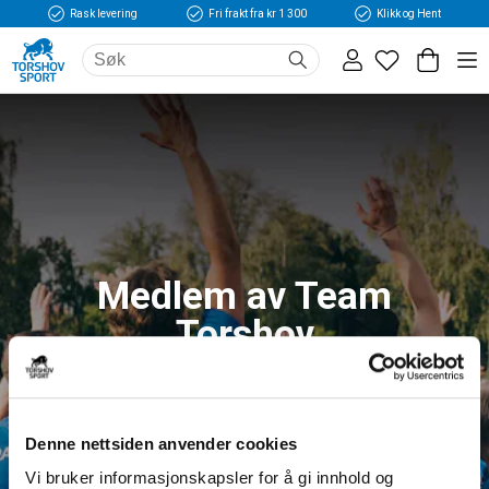
Rask levering
Fri frakt fra kr 1 300
Klikk og Hent
Medlem av Team
Torshov
Logg inn og få tilgang til fordeler og unike
medlemspriser
Denne nettsiden anvender cookies
Vi bruker informasjonskapsler for å gi innhold og