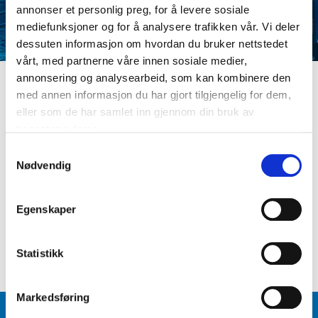
annonser et personlig preg, for å levere sosiale
mediefunksjoner og for å analysere trafikken vår. Vi deler
dessuten informasjon om hvordan du bruker nettstedet
vårt, med partnerne våre innen sosiale medier,
annonsering og analysearbeid, som kan kombinere den
med annen informasjon du har gjort tilgjengelig for dem,
LOGG INN
eller som de har samlet inn gjennom din bruk av
Er du ikke medlem ennå? Opprett kundeprofil
tjenestene deres.
E-postadresse
S
Nødvendig
a
m
Passord
t
Egenskaper
y
k
Logg inn
Glemt passord
?
k
Statistikk
e
v
Markedsføring
a