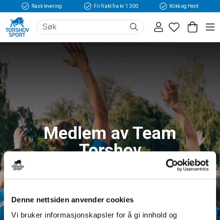
Rask levering
Fri frakt fra kr 1 300
Klikk og Hent
Medlem av Team
Torshov
Logg inn og få tilgang til fordeler og unike
medlemspriser
Denne nettsiden anvender cookies
Vi bruker informasjonskapsler for å gi innhold og