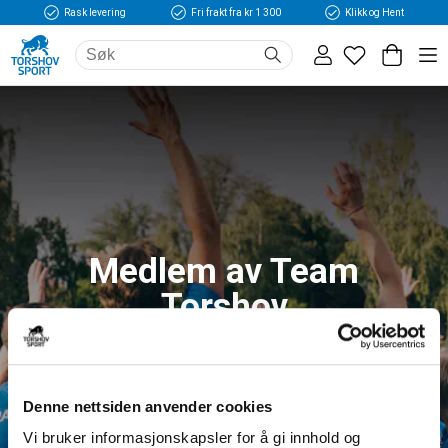
Rask levering
Fri frakt fra kr 1 300
Klikk og Hent
Medlem av Team
Torshov
Logg inn og få tilgang til fordeler og unike
medlemspriser
Denne nettsiden anvender cookies
Vi bruker informasjonskapsler for å gi innhold og