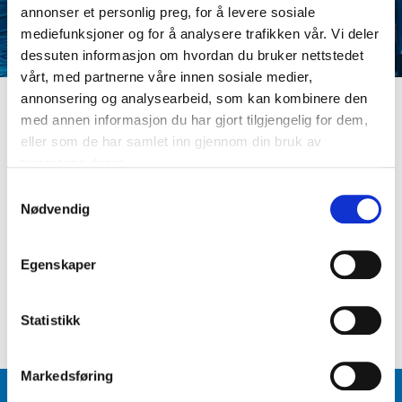
annonser et personlig preg, for å levere sosiale
mediefunksjoner og for å analysere trafikken vår. Vi deler
dessuten informasjon om hvordan du bruker nettstedet
vårt, med partnerne våre innen sosiale medier,
annonsering og analysearbeid, som kan kombinere den
med annen informasjon du har gjort tilgjengelig for dem,
LOGG INN
eller som de har samlet inn gjennom din bruk av
Er du ikke medlem ennå? Opprett kundeprofil
tjenestene deres.
E-postadresse
S
Nødvendig
a
m
Passord
t
Egenskaper
y
k
Logg inn
Glemt passord
?
k
Statistikk
e
v
Markedsføring
a