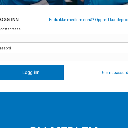
LOGG INN
Er du ikke medlem ennå? Opprett kundeprof
-postadresse
assord
Logg inn
Glemt passor