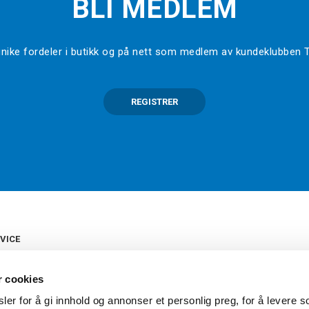
BLI MEDLEM
l unike fordeler i butikk og på nett som medlem av kundeklubben
REGISTRER
VICE
s
b
r cookies
tte
gelser
er for å gi innhold og annonser et personlig preg, for å levere s
Torshov Sport har over 90 års histor