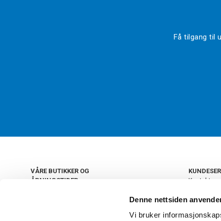
Få tilgang ti
VÅRE BUTIKKER OG
KUNDESER
ÅPNINGSTIDER
Kontakt os
Kundeklub
+
OSLO
Denne nettsiden anvende
Retur og by
Salgsbetin
Vi bruker informasjonskapsl
Personvern