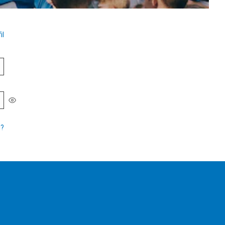
il
d
?