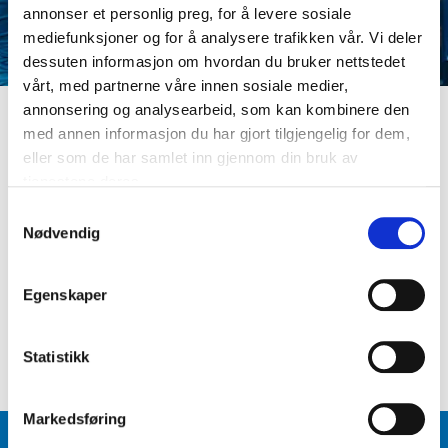
annonser et personlig preg, for å levere sosiale
mediefunksjoner og for å analysere trafikken vår. Vi deler
dessuten informasjon om hvordan du bruker nettstedet
vårt, med partnerne våre innen sosiale medier,
annonsering og analysearbeid, som kan kombinere den
med annen informasjon du har gjort tilgjengelig for dem,
LOGG INN
eller som de har samlet inn gjennom din bruk av
Er du ikke medlem ennå? Opprett kundeprofil
tjenestene deres.
E-postadresse
S
Nødvendig
a
m
Passord
t
Egenskaper
y
k
Logg inn
Glemt passord
?
k
Statistikk
e
v
Markedsføring
a