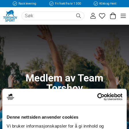
Rask levering
Fri frakt fra kr 1 300
Klikk og Hent
Medlem av Team
Torshov
Logg inn og få tilgang til fordeler og unike
medlemspriser
Denne nettsiden anvender cookies
Vi bruker informasjonskapsler for å gi innhold og