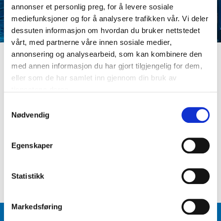
annonser et personlig preg, for å levere sosiale
mediefunksjoner og for å analysere trafikken vår. Vi deler
dessuten informasjon om hvordan du bruker nettstedet
vårt, med partnerne våre innen sosiale medier,
annonsering og analysearbeid, som kan kombinere den
med annen informasjon du har gjort tilgjengelig for dem,
LOGG INN
eller som de har samlet inn gjennom din bruk av
Er du ikke medlem ennå? Opprett kundeprofil
tjenestene deres.
E-postadresse
S
Nødvendig
a
m
Passord
t
Egenskaper
y
k
Logg inn
Glemt passord
?
k
Statistikk
e
v
Markedsføring
a