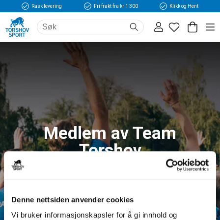
Rask levering
Fri frakt fra kr 1 300
Klikk og Hent
Medlem av Team
Torshov
Logg inn og få tilgang til fordeler og unike
medlemspriser
Denne nettsiden anvender cookies
Vi bruker informasjonskapsler for å gi innhold og