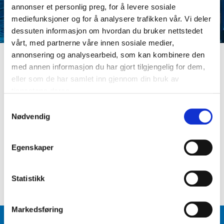
annonser et personlig preg, for å levere sosiale
mediefunksjoner og for å analysere trafikken vår. Vi deler
dessuten informasjon om hvordan du bruker nettstedet
vårt, med partnerne våre innen sosiale medier,
annonsering og analysearbeid, som kan kombinere den
med annen informasjon du har gjort tilgjengelig for dem,
LOGG INN
eller som de har samlet inn gjennom din bruk av
Er du ikke medlem ennå? Opprett kundeprofil
tjenestene deres.
E-postadresse
S
Nødvendig
a
m
Passord
t
Egenskaper
y
k
Logg inn
Glemt passord
?
k
Statistikk
e
v
Markedsføring
a