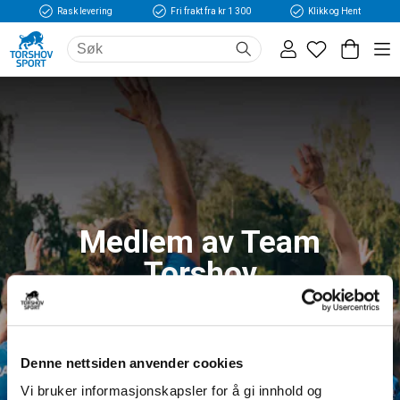
Rask levering
Fri frakt fra kr 1 300
Klikk og Hent
Medlem av Team
Torshov
Logg inn og få tilgang til fordeler og unike
medlemspriser
Denne nettsiden anvender cookies
Vi bruker informasjonskapsler for å gi innhold og