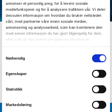
annonser et personlig preg, for å levere sosiale
mediefunksjoner og for å analysere trafikken vår. Vi deler
dessuten informasjon om hvordan du bruker nettstedet
vårt, med partnerne våre innen sosiale medier,
annonsering og analysearbeid, som kan kombinere den
med annen informasjon du har gjort tilgjengelig for dem,
LOGG INN
eller som de har samlet inn gjennom din bruk av
Er du ikke medlem ennå? Opprett kundeprofil
tjenestene deres.
E-postadresse
S
Nødvendig
a
m
Passord
t
Egenskaper
y
k
Logg inn
Glemt passord
?
k
Statistikk
e
v
Markedsføring
a