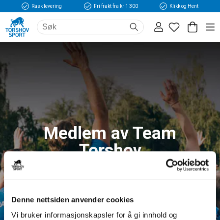
Rask levering
Fri frakt fra kr 1 300
Klikk og Hent
Medlem av Team
Torshov
Logg inn og få tilgang til fordeler og unike
medlemspriser
Denne nettsiden anvender cookies
Vi bruker informasjonskapsler for å gi innhold og