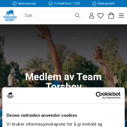
Rask levering
Fri frakt fra kr 1 300
Klikk og Hent
Medlem av Team
Torshov
Logg inn og få tilgang til fordeler og unike
medlemspriser
Denne nettsiden anvender cookies
Vi bruker informasjonskapsler for å gi innhold og