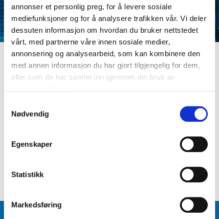
annonser et personlig preg, for å levere sosiale
mediefunksjoner og for å analysere trafikken vår. Vi deler
dessuten informasjon om hvordan du bruker nettstedet
vårt, med partnerne våre innen sosiale medier,
annonsering og analysearbeid, som kan kombinere den
med annen informasjon du har gjort tilgjengelig for dem,
LOGG INN
eller som de har samlet inn gjennom din bruk av
Er du ikke medlem ennå? Opprett kundeprofil
tjenestene deres.
E-postadresse
S
Nødvendig
a
m
Passord
t
Egenskaper
y
k
Logg inn
Glemt passord
?
k
Statistikk
e
v
Markedsføring
a