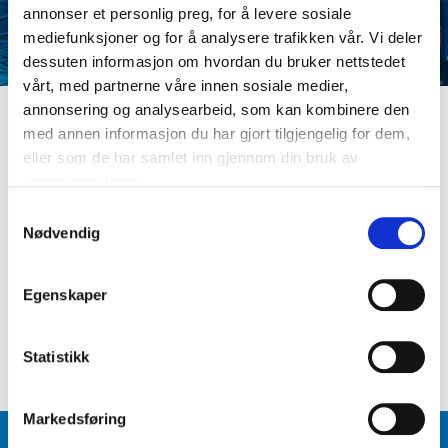
annonser et personlig preg, for å levere sosiale
mediefunksjoner og for å analysere trafikken vår. Vi deler
dessuten informasjon om hvordan du bruker nettstedet
vårt, med partnerne våre innen sosiale medier,
annonsering og analysearbeid, som kan kombinere den
med annen informasjon du har gjort tilgjengelig for dem,
LOGG INN
eller som de har samlet inn gjennom din bruk av
Er du ikke medlem ennå? Opprett kundeprofil
tjenestene deres.
E-postadresse
S
Nødvendig
a
m
Passord
t
Egenskaper
y
k
Logg inn
Glemt passord
?
k
Statistikk
e
v
Markedsføring
a