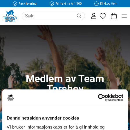
Rask levering
Fri frakt fra kr 1 300
Klikk og Hent
Medlem av Team
Torshov
Logg inn og få tilgang til fordeler og unike
medlemspriser
Denne nettsiden anvender cookies
Vi bruker informasjonskapsler for å gi innhold og