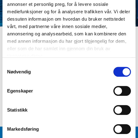
annonser et personlig preg, for å levere sosiale
mediefunksjoner og for å analysere trafikken vår. Vi deler
dessuten informasjon om hvordan du bruker nettstedet
vårt, med partnerne våre innen sosiale medier,
annonsering og analysearbeid, som kan kombinere den
med annen informasjon du har gjort tilgjengelig for dem,
LOGG INN
eller som de har samlet inn gjennom din bruk av
Er du ikke medlem ennå? Opprett kundeprofil
tjenestene deres.
E-postadresse
S
Nødvendig
a
m
Passord
t
Egenskaper
y
k
Logg inn
Glemt passord
?
k
Statistikk
e
v
Markedsføring
a