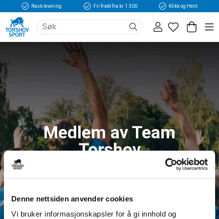
Rask levering
Fri frakt fra kr 1 300
Klikk og Hent
Medlem av Team
Torshov
Logg inn og få tilgang til fordeler og unike
medlemspriser
Denne nettsiden anvender cookies
Vi bruker informasjonskapsler for å gi innhold og