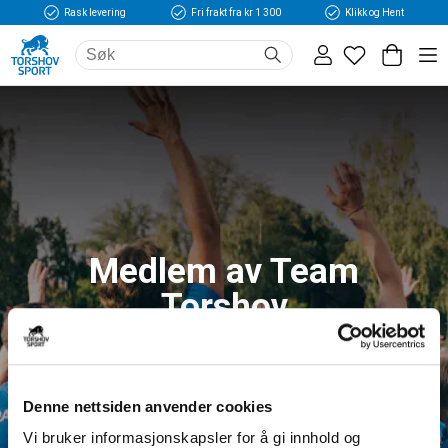
Rask levering
Fri frakt fra kr 1 300
Klikk og Hent
Medlem av Team
Torshov
Logg inn og få tilgang til fordeler og unike
medlemspriser
Denne nettsiden anvender cookies
Vi bruker informasjonskapsler for å gi innhold og