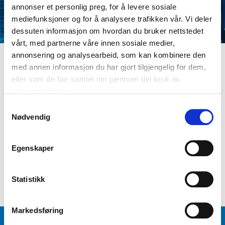
annonser et personlig preg, for å levere sosiale
mediefunksjoner og for å analysere trafikken vår. Vi deler
dessuten informasjon om hvordan du bruker nettstedet
vårt, med partnerne våre innen sosiale medier,
annonsering og analysearbeid, som kan kombinere den
med annen informasjon du har gjort tilgjengelig for dem,
LOGG INN
eller som de har samlet inn gjennom din bruk av
Er du ikke medlem ennå? Opprett kundeprofil
tjenestene deres.
E-postadresse
S
Nødvendig
a
m
Passord
t
Egenskaper
y
k
Logg inn
Glemt passord
?
k
Statistikk
e
v
Markedsføring
a