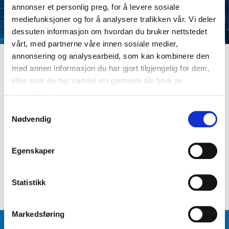
annonser et personlig preg, for å levere sosiale
mediefunksjoner og for å analysere trafikken vår. Vi deler
dessuten informasjon om hvordan du bruker nettstedet
vårt, med partnerne våre innen sosiale medier,
annonsering og analysearbeid, som kan kombinere den
med annen informasjon du har gjort tilgjengelig for dem,
LOGG INN
eller som de har samlet inn gjennom din bruk av
Er du ikke medlem ennå? Opprett kundeprofil
tjenestene deres.
E-postadresse
S
Nødvendig
a
m
Passord
t
Egenskaper
y
k
Logg inn
Glemt passord
?
k
Statistikk
e
v
Markedsføring
a