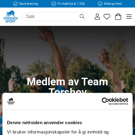
Rask levering
Fri frakt fra kr 1 300
Klikk og Hent
Medlem av Team
Torshov
Logg inn og få tilgang til fordeler og unike
medlemspriser
Denne nettsiden anvender cookies
Vi bruker informasjonskapsler for å gi innhold og