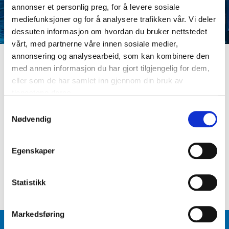
annonser et personlig preg, for å levere sosiale
mediefunksjoner og for å analysere trafikken vår. Vi deler
dessuten informasjon om hvordan du bruker nettstedet
vårt, med partnerne våre innen sosiale medier,
annonsering og analysearbeid, som kan kombinere den
med annen informasjon du har gjort tilgjengelig for dem,
LOGG INN
eller som de har samlet inn gjennom din bruk av
Er du ikke medlem ennå? Opprett kundeprofil
tjenestene deres.
E-postadresse
S
Nødvendig
a
m
Passord
t
Egenskaper
y
k
Logg inn
Glemt passord
?
k
Statistikk
e
v
Markedsføring
a