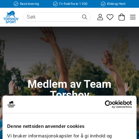
Rask levering
Fri frakt fra kr 1 300
Klikk og Hent
Medlem av Team
Torshov
Logg inn og få tilgang til fordeler og unike
medlemspriser
Denne nettsiden anvender cookies
Vi bruker informasjonskapsler for å gi innhold og