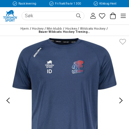
Rask levering
Fri frakt fra kr 1 300
Klikk og Hent
Hjem
Hockey
Min klubb
Hockey
Wildcats Hockey
Bauer Wildcats Hockey Treningstrøye Marine