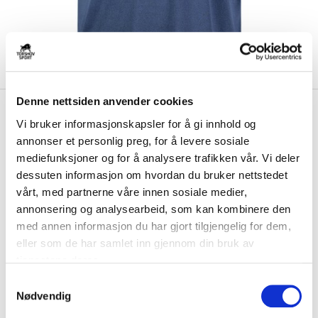
Denne nettsiden anvender cookies
kr 320
Bauer
Wildcats Hockey
kr 400
Vi bruker informasjonskapsler for å gi innhold og
Treningstrøye Marine
annonser et personlig preg, for å levere sosiale
mediefunksjoner og for å analysere trafikken vår. Vi deler
Bauer Wildcats Hockey senior treningstrøye passer perfekt til en hard
dessuten informasjon om hvordan du bruker nettstedet
økt i treningsstudioet eller p...
Les mer.
vårt, med partnerne våre innen sosiale medier,
Størrelsesguide
annonsering og analysearbeid, som kan kombinere den
Størrelse
med annen informasjon du har gjort tilgjengelig for dem,
VELG
STØRRELSE
▾
eller som de har samlet inn gjennom din bruk av
tjenestene deres.
Brystlogo
*
S
Nødvendig
a
Initialer
m