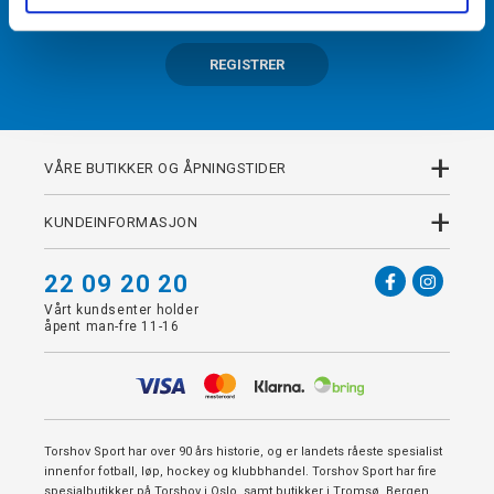
REGISTRER
+
VÅRE BUTIKKER OG ÅPNINGSTIDER
+
KUNDEINFORMASJON
22 09 20 20
Vårt kundsenter holder
åpent man-fre 11-16
Torshov Sport har over 90 års historie, og er landets råeste spesialist
innenfor fotball, løp, hockey og klubbhandel. Torshov Sport har fire
spesialbutikker på Torshov i Oslo, samt butikker i Tromsø, Bergen,