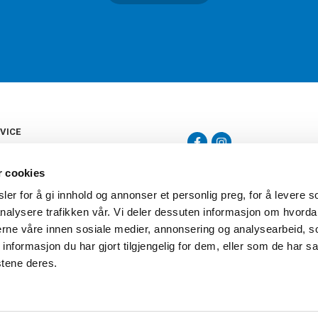
VICE
s
b
r cookies
tte
gelser
er for å gi innhold og annonser et personlig preg, for å levere s
Torshov Sport har over 90 års histor
klubbhandel. Torshov Sport har fir
nalysere trafikken vår. Vi deler dessuten informasjon om hvorda
vering
Drammen, Sandvika Storsenter og Fr
inger
nerne våre innen sosiale medier, annonsering og analysearbeid, 
stilte spørsmål
formasjon du har gjort tilgjengelig for dem, eller som de har sa
oven
stene deres.