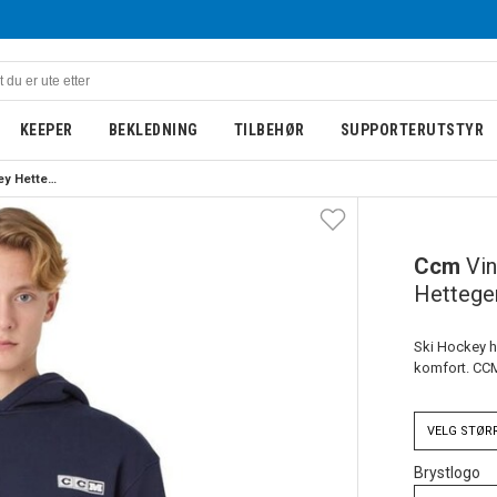
KEEPER
BEKLEDNING
TILBEHØR
SUPPORTERUTSTYR
Ccm Vintage Ski Hockey Hettegenser Barn
Ccm
Vi
Hettege
Ski Hockey h
komfort. CCM
VELG
STØR
Brystlogo