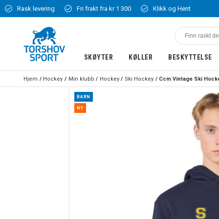
Rask levering
Fri frakt fra kr 1 300
Klikk og Hent
SKØYTER
KØLLER
BESKYTTELSE
Hjem
Hockey
Min klubb
Hockey
Ski Hockey
BARN
NY