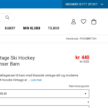
HOCKEY
/
BYTT SPORT
BANDY
MIN KLUBB
TILBUD
Varekode:
FHO58AYTSH
kr 440
ntage Ski Hockey
kr 550
nser Barn
ettegenser til barn med klassisk vintage-stil og moderne
 Hoodie Vintage er ...
Les mer.
Størrelsesguide
RELSE
▾
*