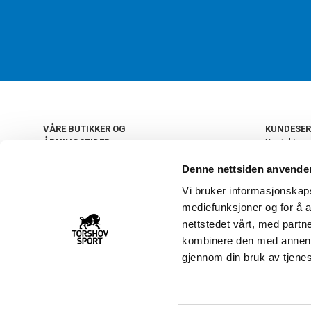
VÅRE BUTIKKER OG
KUNDESER
ÅPNINGSTIDER
Kontakt os
Kundeklub
+
OSLO
Denne nettsiden anvende
Retur og by
Salgsbetin
Vi bruker informasjonskapsl
+
Personvern
NORGE
mediefunksjoner og for å a
Frakt og le
Ledige still
nettstedet vårt, med part
FAQ - Ofte 
kombinere den med annen in
22 09 20 20
Åpenhetsl
gjennom din bruk av tjene
Vårt kundsenter holder
åpent man-fre 11-16