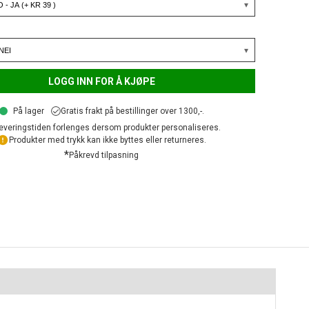
LOGG INN FOR Å KJØPE
På lager
Gratis frakt på bestillinger over 1300,-.
everingstiden forlenges dersom produkter personaliseres.
Produkter med trykk kan ikke byttes eller returneres.
*
Påkrevd tilpasning