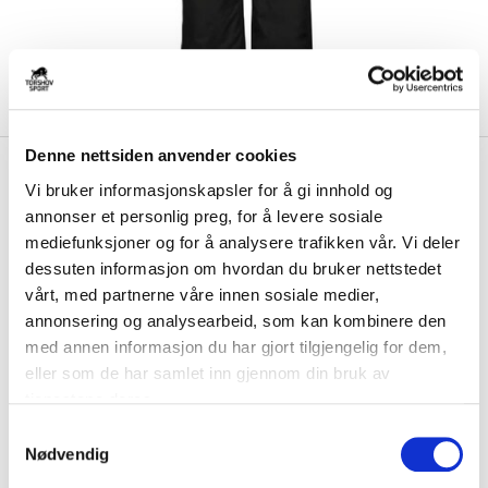
Denne nettsiden anvender cookies
kr 640
Bauer
Jutul Hockey
kr 800
Vi bruker informasjonskapsler for å gi innhold og
Varmebukse Svart
annonser et personlig preg, for å levere sosiale
-
20
%
mediefunksjoner og for å analysere trafikken vår. Vi deler
Føl deg komfortabel og varm både på og utenfor isen med Bauer
dessuten informasjon om hvordan du bruker nettstedet
Senior Bukse Team Heavyweight. Disse i...
Les mer.
vårt, med partnerne våre innen sosiale medier,
Størrelsesguide
annonsering og analysearbeid, som kan kombinere den
Størrelse
med annen informasjon du har gjort tilgjengelig for dem,
VELG
STØRRELSE
▾
eller som de har samlet inn gjennom din bruk av
tjenestene deres.
Brystlogo
*
S
Nødvendig
a
Initialer
m