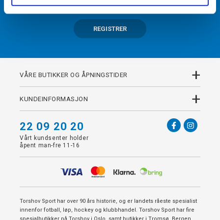
REGISTRER
+
VÅRE BUTIKKER OG ÅPNINGSTIDER
+
KUNDEINFORMASJON
22 09 20 20
Vårt kundsenter holder
åpent man-fre 11-16
Torshov Sport har over 90 års historie, og er landets råeste spesialist
innenfor fotball, løp, hockey og klubbhandel. Torshov Sport har fire
spesialbutikker på Torshov i Oslo, samt butikker i Tromsø, Bergen,