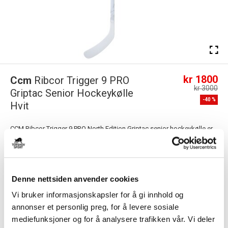
kr 1800
Ccm
Ribcor Trigger 9 PRO
kr 3000
Griptac Senior Hockeykølle
-
40
%
Hvit
CCM Ribcor Trigger 9 PRO North Edition Griptac senior hockeykølle er
en Limited Edition utgave i ...
Les mer.
PS! Dette produktet er for stort for hjemlevering, og vil derfor leveres til
nærmeste utleveringssted. 79 kr i fraktkostnad må påberegnes.
Denne nettsiden anvender cookies
Vi bruker informasjonskapsler for å gi innhold og
annonser et personlig preg, for å levere sosiale
Størrelsesguide
mediefunksjoner og for å analysere trafikken vår. Vi deler
Størrelse