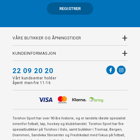
REGISTRER
+
VÅRE BUTIKKER OG ÅPNINGSTIDER
+
KUNDEINFORMASJON
22 09 20 20
Vårt kundsenter holder
åpent man-fre 11-16
Torshov Sport har over 90 års historie, og er landets råeste spesialist
innenfor fotball, løp, hockey og klubbhandel. Torshov Sport har fire
spesialbutikker på Torshov i Oslo, samt butikker i Tromsø, Bergen,
Drammen, Sandvika Storsenter og Fredrikstad med fokus på fotball,