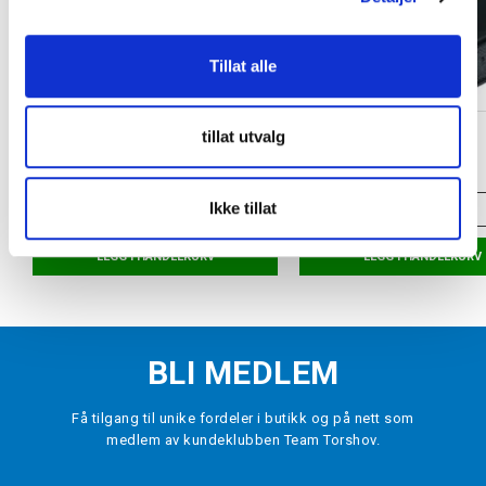
Tillat alle
HOWIES
TORSHOV SPORT
tillat utvalg
Tekstiltape Hockey Smal Hvit
Puck
kr 69
kr 29
Ikke tillat
ONE SIZE
ONE SIZE
LEGG I HANDLEKURV
LEGG I HANDLEKURV
BLI MEDLEM
Få tilgang til unike fordeler i butikk og på nett som
medlem av kundeklubben Team Torshov.