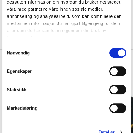
dessuten informasjon om hvordan du bruker nettstedet
VELG
STØRRELSE
▾
vårt, med partnerne våre innen sosiale medier,
KLIKK & HENT
annonsering og analysearbeid, som kan kombinere den
LEGG I HANDLEKURV
Velg Størrelse
med annen informasjon du har gjort tilgjengelig for dem,
eller som de har samlet inn gjennom din bruk av
Valgt alternativ ikke på lager
tjenestene deres.
Gratis frakt på bestillinger over 1300,-.
S
Nødvendig
a
+
PRODUKTBESKRIVELSE
m
t
+
Egenskaper
DETALJER
y
k
Relaterte produkter
k
Statistikk
e
v
Markedsføring
a
l
g
Detaljer