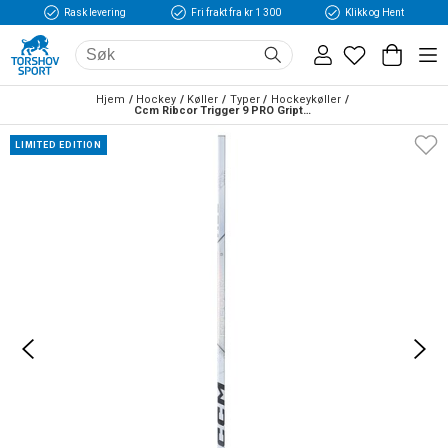
Rask levering
Fri frakt fra kr 1 300
Klikk og Hent
Hjem
Hockey
Køller
Typer
Hockeykøller
Ccm Ribcor Trigger 9 PRO Griptac Senior Hockeykølle Hvit
LIMITED EDITION